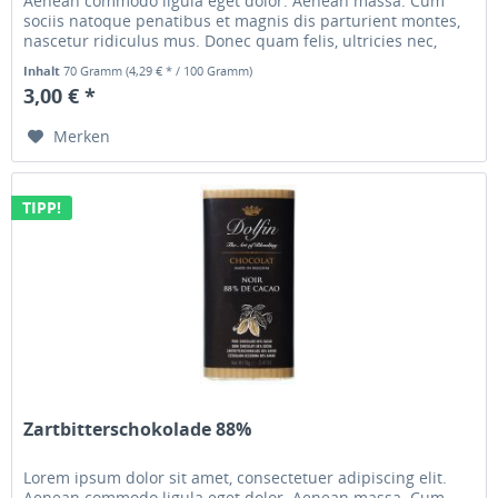
Aenean commodo ligula eget dolor. Aenean massa. Cum
sociis natoque penatibus et magnis dis parturient montes,
nascetur ridiculus mus. Donec quam felis, ultricies nec,
pellentesque...
Inhalt
70 Gramm
(4,29 € * / 100 Gramm)
3,00 € *
Merken
TIPP!
Zartbitterschokolade 88%
Lorem ipsum dolor sit amet, consectetuer adipiscing elit.
Aenean commodo ligula eget dolor. Aenean massa. Cum